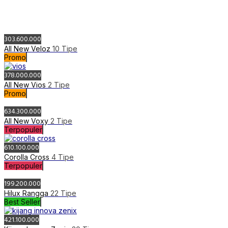
614.000.000
New Altis
2 Tipe
Promo
173.900.000
New Calya
3 Tipe
Promo
857.000.000
New Camry
4 Tipe
Terpopuler
654.200.000
New Fortuner
16 Tipe
Terpopuler
Rejeki Toyota Cirebon
085934834813
Telepon
+6285934834813
WhatsApp
Daftar Harga
Dealer Toyota Cirebon - Rejeki Toyota Cirebon
© 2015 -
2026 by
Kedai Website
Fariz Jeh
Saya siap membantu Anda menemukan jenis kendaraan yang
cocok sesuai dengan budget dan keinginan
085934834813
+6285934834813
KIRIM EMAIL