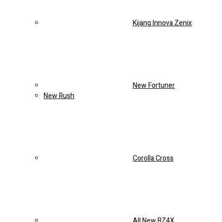
Corolla Cross
All New BZ4X
All New Raize
Sedan
All New Vios
New Altis
New Camry
Galeri
Kontak