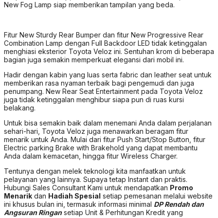
266.100.000
All New Raize
9 Tipe
Best Seller
1.872.800.000
All New Vellfire HEV
2 Tipe
Promo
303.600.000
All New Veloz
10 Tipe
Promo
378.000.000
All New Vios
2 Tipe