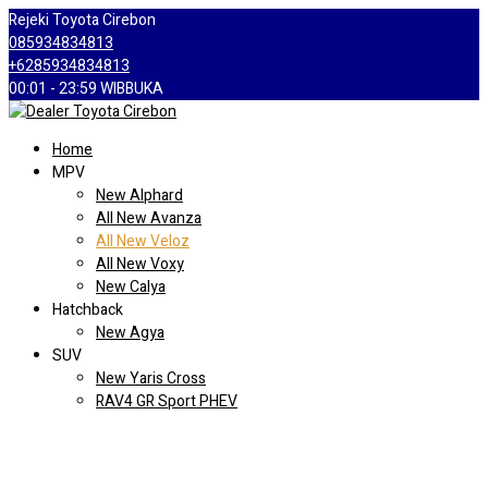
Rejeki Toyota Cirebon
085934834813
+6285934834813
00:01 - 23:59 WIB
BUKA
Home
MPV
New Alphard
All New Avanza
All New Veloz
All New Voxy
New Calya
Hatchback
New Agya
SUV
New Yaris Cross
RAV4 GR Sport PHEV
Kijang Innova Zenix
New Fortuner
New Rush