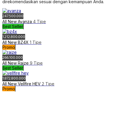
Promo
634.300.000
All New Voxy
2 Tipe
Terpopuler
610.100.000
Corolla Cross
4 Tipe
Terpopuler
199.200.000
Hilux Rangga
22 Tipe
Best Seller
421.100.000
Kijang Innova Zenix
30 Tipe
Best Seller
177.600.000
New Agya
7 Tipe
Best Seller
1.288.000.000
New Alphard
9 Tipe
Promo