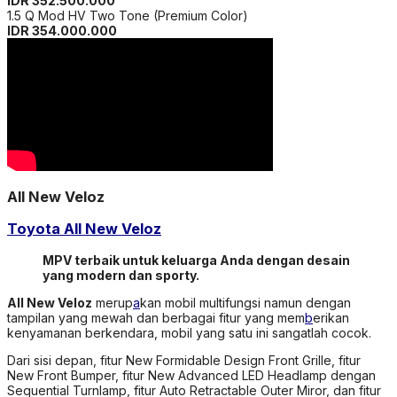
penumpang. New Rear Seat Entertainment pada Toyota Veloz
juga tidak ketinggalan menghibur siapa pun di ruas kursi
belakang.
Untuk bisa semakin baik dalam menemani Anda dalam perjalanan
sehari-hari, Toyota Veloz juga menawarkan beragam fitur
menarik untuk Anda. Mulai dari fitur Push Start/Stop Button, fitur
Electric parking Brake with Brakehold yang dapat membantu
Anda dalam kemacetan, hingga fitur Wireless Charger.
Tentunya dengan melek teknologi kita manfaatkan untuk
pelayanan yang lainnya. Supaya tetap Instant dan praktis.
Hubungi Sales Consultant Kami untuk mendapatkan
Promo
Menarik
dan
Hadiah Spesial
setiap pemesanan melalui website
ini khusus bulan ini, termasuk informasi minimal
DP Rendah dan
Angsuran Ringan
setiap Unit & Perhitungan Kredit yang
direkomendasikan sesuai dengan kemampuan Anda.
247.500.000
All New Avanza
4 Tipe
Best Seller
1.212.800.000
All New BZ4X
1 Tipe
Promo