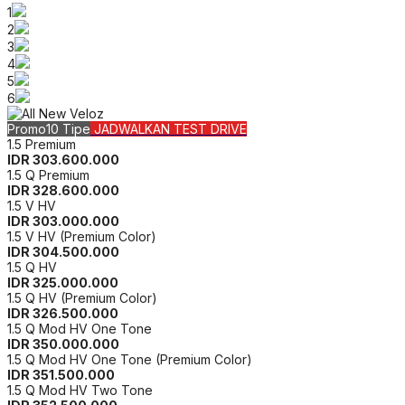
All New Veloz
Toyota All New Veloz
MPV terbaik untuk keluarga Anda dengan desain
yang modern dan sporty.
All New Veloz
merup
a
kan mobil multifungsi namun dengan
tampilan yang mewah dan berbagai fitur yang mem
b
erikan
kenyamanan berkendara, mobil yang satu ini sangatlah cocok.
Dari sisi depan, fitur New Formidable Design Front Grille, fitur
New Front Bumper, fitur New Advanced LED Headlamp dengan
Sequential Turnlamp, fitur Auto Retractable Outer Miror, dan fitur
New Fog Lamp siap memberikan tampilan yang beda.
Fitur New Sturdy Rear Bumper dan fitur New Progressive Rear
Combination Lamp dengan Full Backdoor LED tidak ketinggalan
menghiasi eksterior Toyota Veloz ini. Sentuhan krom di beberapa
bagian juga semakin memperkuat elegansi dari mobil ini.
Hadir dengan kabin yang luas serta fabric dan leather seat untuk
memberikan rasa nyaman terbaik bagi pengemudi dan juga