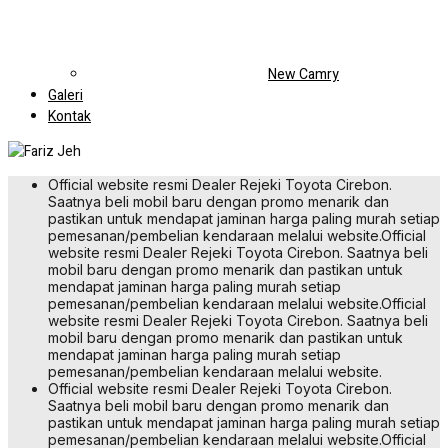
All New Veloz
Model Status: Promo
Varian: 10 Tipe
Tersedia: 4 Warna
Platinum White Pearl
Silver Mica Metallic
Black Metallic
Dark Red Mica Metallic
1
2
3
4
5
6
Promo
10 Tipe
JADWALKAN TEST DRIVE
1.5 Premium
IDR 303.600.000